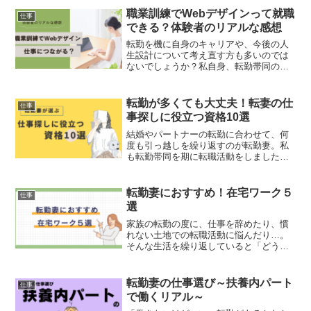
みも最小限。仕事によってはイベント時
職業訓練でWebデザインって就職
仕事
期だけ集中して働けます。...
できる？体験者のリアルな感想
転勤を機に自身のキャリアや、今後の人
生設計について考え直す方も多いのでは
ないでしょうか？私自身、転勤帯同のた
め退職して新天地で新生活…。こんなに
もすべてがリセットされることは大人に
なってから初めての経験。そこで「ここ
転勤が多くても大丈夫！転妻の仕
仕事
まですべてがリセットされ...
事探しに役立つ資格10選
結婚やパートナーの転勤に合わせて、何
度も引っ越しを繰り返すのが転勤妻。私
も転勤帯同を期に転職活動をしました
が、キャリアや人間関係が途絶えて強制
リセットされてしまう状況に正直グッタ
リすることも…「転勤が決まったけど、
転勤妻におすすめ！在宅ワーク５
仕事
仕事が見つからない…転職活...
選
家族の転勤の度に、仕事を辞めたり、慣
れない土地での転職活動に悩んだり…。
そんな生活を繰り返していると「どうせ
また転勤になるし…」と働くこと自体を
諦めてしまう転勤妻(転妻）も多いのでは
ないでしょうか？でも、最近は自宅で出
転勤妻の仕事選び～扶養内パート
仕事
来る仕事(在宅ワーク)...
で働くリアル～