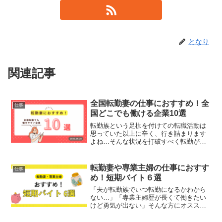
となり
関連記事
全国転勤妻の仕事におすすめ！全
仕事
国どこでも働ける企業10選
転勤族という足枷を付けての転職活動は
思っていた以上に辛く、行き詰まります
よね…そんな状況を打破すべく転勤があ
っても働きやすい企業をご紹介します！
飲食業マクドナルドとにかくどこにでも
ある飲食店といえばマック！地方へ転勤
転勤妻や専業主婦の仕事におすす
仕事
の可能性がある方には特に...
め！短期バイト６選
「夫が転勤族でいつ転勤になるかわから
ない…」「専業主婦歴が長くて働きたい
けど勇気が出ない」そんな方にオススメ
の短期バイトをまとめました！短期バイ
トなら予定が組みやすく、人間関係の悩