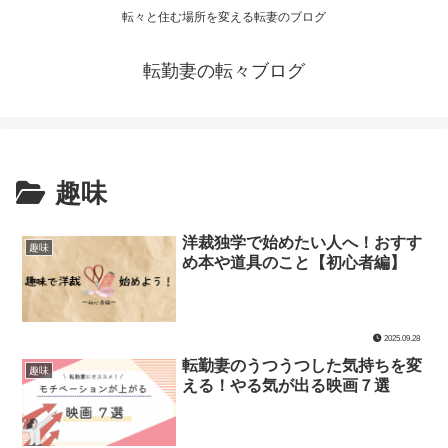
転々と住む場所を変える転妻のブログ
転勤妻の転々ブログ
趣味
洋裁独学で始めたい人へ！おすす
趣味
め本や道具のこと【初心者編】
2025.09.28
転勤妻のうつうつした気持ちを変
趣味
える！やる気が出る映画７選