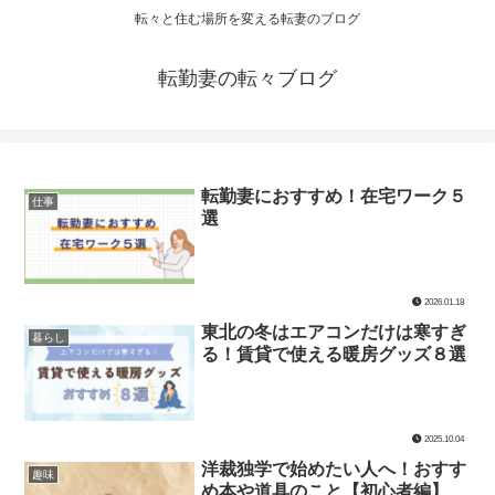
転々と住む場所を変える転妻のブログ
転勤妻の転々ブログ
転勤妻におすすめ！在宅ワーク５
仕事
選
2026.01.18
東北の冬はエアコンだけは寒すぎ
暮らし
る！賃貸で使える暖房グッズ８選
2025.10.04
洋裁独学で始めたい人へ！おすす
趣味
め本や道具のこと【初心者編】