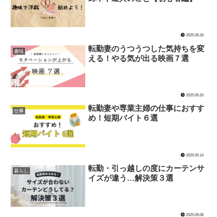
2025.09.28
転勤妻のうつうつした気持ちを変
趣味
える！やる気が出る映画７選
2025.09.20
転勤妻や専業主婦の仕事におすす
仕事
め！短期バイト６選
2025.09.14
転勤・引っ越しの度にカーテンサ
暮らし
イズが違う…解決策３選
2025.09.08