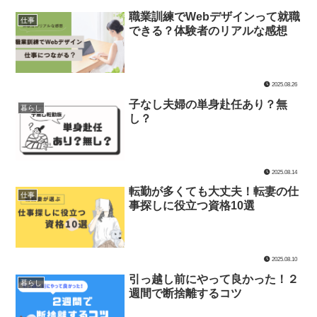
職業訓練でWebデザインって就職
仕事
できる？体験者のリアルな感想
2025.08.26
子なし夫婦の単身赴任あり？無
暮らし
し？
2025.08.14
転勤が多くても大丈夫！転妻の仕
仕事
事探しに役立つ資格10選
2025.08.10
引っ越し前にやって良かった！２
暮らし
週間で断捨離するコツ