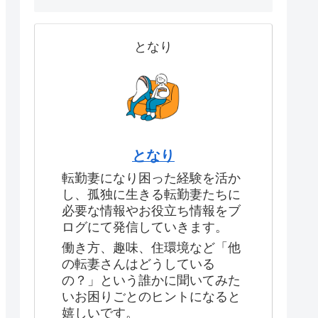
となり
となり
転勤妻になり困った経験を活か
し、孤独に生きる転勤妻たちに
必要な情報やお役立ち情報をブ
ログにて発信していきます。
働き方、趣味、住環境など「他
の転妻さんはどうしている
の？」という誰かに聞いてみた
いお困りごとのヒントになると
嬉しいです。