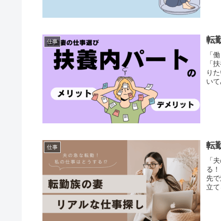
転
仕事
「働
「扶
りた
いて
転
仕事
「夫
る！
先で
立て