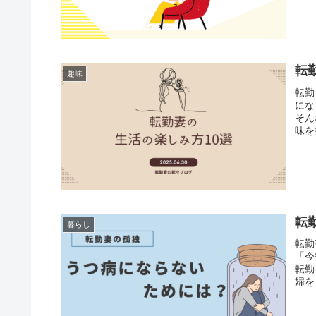
転
趣味
転勤
にな
そん
味を
転
暮らし
転勤
「今
転勤
婦を