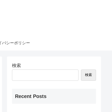
イバシーポリシー
検索
検索
Recent Posts