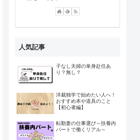
人気記事
子なし夫婦の単身赴任あ
り？無し？
洋裁独学で始めたい人へ！
おすすめ本や道具のこと
【初心者編】
転勤妻の仕事選び～扶養内
パートで働くリアル～