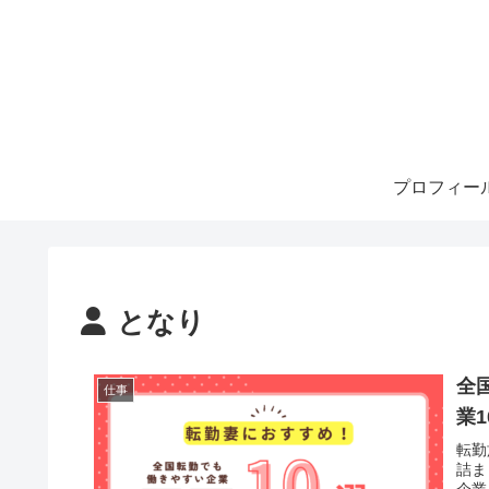
プロフィー
となり
全
仕事
業1
転勤
詰ま
企業